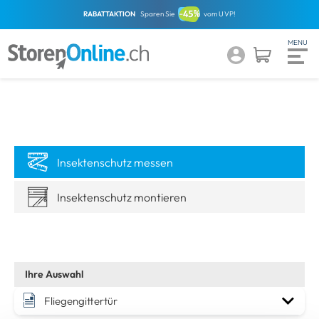
RABATTAKTION
Sparen Sie
vom UVP!
Insektenschutz messen
Insektenschutz montieren
Fliegengittertür