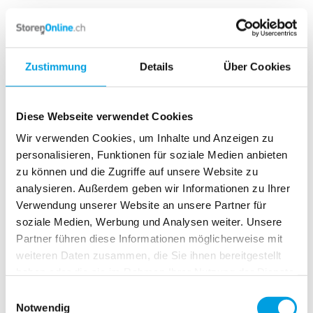
Bitte wählen Sie Ihre Montageart
Fliegengitterrahmen
Fliegengittertür
Fliegengitterrollo
Zustimmung
Details
Über Cookies
Montage am Türstock bzw. seitlich in die Nische
Diese Webseite verwendet Cookies
Wir verwenden Cookies, um Inhalte und Anzeigen zu
personalisieren, Funktionen für soziale Medien anbieten
zu können und die Zugriffe auf unsere Website zu
analysieren. Außerdem geben wir Informationen zu Ihrer
Verwendung unserer Website an unsere Partner für
soziale Medien, Werbung und Analysen weiter. Unsere
Partner führen diese Informationen möglicherweise mit
weiteren Daten zusammen, die Sie ihnen bereitgestellt
haben oder die sie im Rahmen Ihrer Nutzung der Dienste
gesammelt haben.
Einwilligungsauswahl
Notwendig