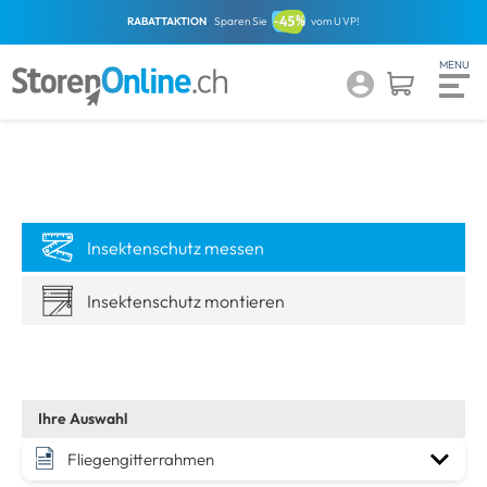
RABATTAKTION
Sparen Sie
vom UVP!
Insektenschutz messen
Insektenschutz montieren
Fliegengitterrahmen