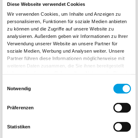
Diese Webseite verwendet Cookies
Wir verwenden Cookies, um Inhalte und Anzeigen zu
personalisieren, Funktionen für soziale Medien anbieten
Gemessen wird das lichte Mass der Fensteröffnung. Die
Breite wird wegen evtl. Fenstertoleranzen immer an
zu können und die Zugriffe auf unsere Website zu
mehreren Punkten gemessen.
analysieren. Außerdem geben wir Informationen zu Ihrer
Verwendung unserer Website an unsere Partner für
Breite B
= lichtes Mass ist Bestellmass
soziale Medien, Werbung und Analysen weiter. Unsere
Höhe H
= lichtes Mass ist Bestellmass
Partner führen diese Informationen möglicherweise mit
Info:
weiteren Daten zusammen, die Sie ihnen bereitgestellt
Beachten Sie, dass aussen Fensterrahmen und
haben oder die sie im Rahmen Ihrer Nutzung der Dienste
Fensterflügel nicht eben abschliessen. Hier benötigen Sie
gesammelt haben.
Einwilligungsauswahl
einen Rücksprung von 10 mm bei geschlossenem
Notwendig
Fensterflügel.
Aussen überlappt die Konstruktion den Fensterrahmen je
Seite um 10 mm und schliesst Insekten aus.
Präferenzen
Ab einer Breite von 1,50 m, bzw. Höhe von 1,80 m wird eine
zusätzliche Strebe zur mittigen Stabilisierung eingesetzt.
Statistiken