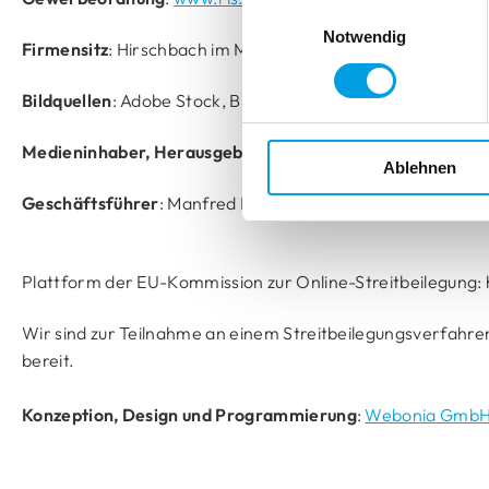
Einwilligungsauswahl
Notwendig
Firmensitz
: Hirschbach im Mühlkreis
Bildquellen
: Adobe Stock, Blöcker, Hunter & Douglas, Couli
Medieninhaber, Herausgeber und Verleger
: Manfred Puc
Ablehnen
Geschäftsführer
: Manfred Puchner
Plattform der EU-Kommission zur Online-Streitbeilegun
Wir sind zur Teilnahme an einem Streitbeilegungsverfahren 
bereit.
Konzeption, Design und Programmierung
:
Webonia Gmb