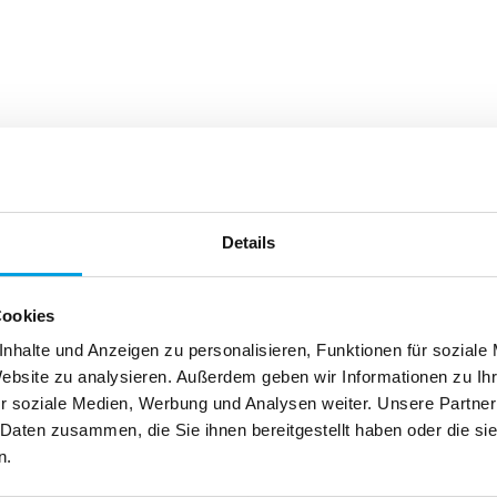
ku-Motor
mmen
mmen
Reparieren
Reinigen
Reinigen
Reparieren
Reparieren
Details
Cookies
nhalte und Anzeigen zu personalisieren, Funktionen für soziale
Website zu analysieren. Außerdem geben wir Informationen zu I
r soziale Medien, Werbung und Analysen weiter. Unsere Partner
 Daten zusammen, die Sie ihnen bereitgestellt haben oder die s
n.