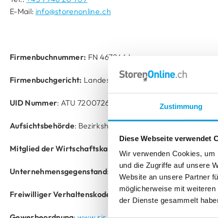
MONTAGE OHNE BOHREN
MONTAGE OHNE BOHREN
TIPPS & TRICKS
E-Mail:
info@storenonline.ch
Insektenschutz
zum Klemmen
mit Ak
zum Kleben
zum Kleben
Messen
Montieren
zum Kle
zum Kle
TIPPS & TRICKS
Messen
Montieren
TIPPS & TRICKS
TIPPS & TRICKS
TIPPS & TRICKS
Firmenbuchnummer:
FN 467246 b
Messen
Montieren
Messen
Messen
Montieren
Montieren
Firmenbuchgericht:
Landesgericht Linz
UID Nummer
: ATU 72007268
Zustimmung
Aufsichtsbehörde
: Bezirkshauptmannschaft Freistadt
Diese Webseite verwendet 
Mitglied der Wirtschaftskammer
: Fachgruppe Handel
Wir verwenden Cookies, um I
und die Zugriffe auf unsere 
Unternehmensgegenstand:
Handel mit Waren
Website an unsere Partner fü
möglicherweise mit weiteren
Freiwilliger Verhaltenskodex
:
www.euro-label.com
der Dienste gesammelt habe
Gewerbeordnung
:
www.ris.bka.gv.at