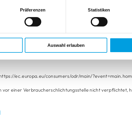
Präferenzen
Statistiken
sse
hner
Auswahl erlauben
g: https://ec.europa.eu/consumers/odr/main/?event=main.ho
vor einer Verbraucherschlichtungsstelle nicht verpflichtet, h
H