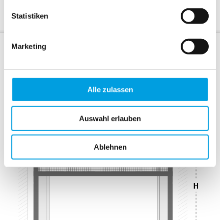
Fensterstock
Statistiken
Marketing
Abmessungen
Messvideo
weitere Details
Alle zulassen
Auswahl erlauben
Ablehnen