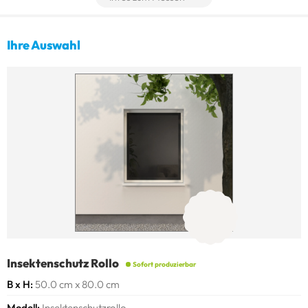
Bestellmaß
Höhe H
(niedrigster gemessener Wert) minus 5 mm =
Bestellmaß
Ihre Auswahl
Insektenschutz Rollo
Sofort produzierbar
B x H
50.0 cm x 80.0 cm
Modell
Insektenschutzrollo