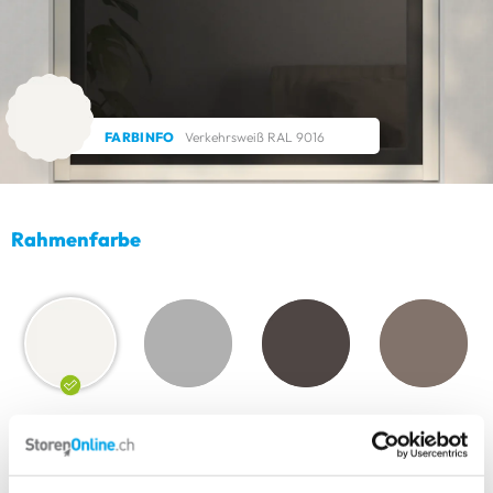
FARBINFO
Verkehrsweiß RAL 9016
Rahmenfarbe
Gewählte Farbe:
weitere Farben ansehen
Verkehrsweiß RAL