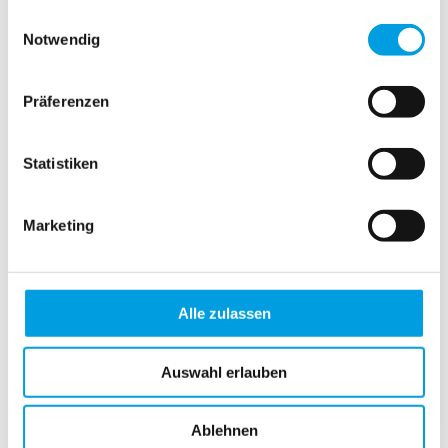
gesammelt haben.
Einwilligungsauswahl
Absolute R2 mit PVC-Klemmträgern und Seitenführung
Notwendig
Absolute R3
Präferenzen
Absolute R3 mit Halbkassette und Seitenführung
Absolute R3 mit PVC-Klemmträgern
Statistiken
Absolute R3 mit PVC-Klemmträgern und Seitenführung
Doppelrollo 5921
Marketing
Dachfenster Basic
Dachfenster Comfort
Alle zulassen
Bedienungsanleitung Akku-Rollo
Auswahl erlauben
Bedienungsanleitung Akku-Rollo (Eve Motion)
Ablehnen