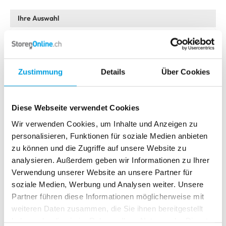
Doppelrollo 5931
Bitte wählen Sie Ihr Modell
Zustimmung
Details
Über Cookies
Classic
Doppelrollo 5931
Absolute R1
Download als PDF
Diese Webseite verwendet Cookies
Absolute R1 mit Seitenführung
Wir verwenden Cookies, um Inhalte und Anzeigen zu
personalisieren, Funktionen für soziale Medien anbieten
Absolute R1 mit PVC-Klemmträgern
zu können und die Zugriffe auf unsere Website zu
Absolute R1 mit PVC-Klemmträgern und Seitenführung
analysieren. Außerdem geben wir Informationen zu Ihrer
Verwendung unserer Website an unsere Partner für
Absolute R2
soziale Medien, Werbung und Analysen weiter. Unsere
Partner führen diese Informationen möglicherweise mit
Absolute R2 mit Trägerprofil und Seitenführung
weiteren Daten zusammen, die Sie ihnen bereitgestellt
Absolute R2 mit PVC-Klemmträgern
haben oder die sie im Rahmen Ihrer Nutzung der Dienste