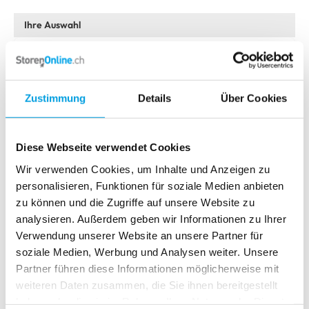
Bitte wählen Sie Ihr Modell
Classic
Zustimmung
Details
Über Cookies
Absolute R1
Dachfensterrollo 7820
Absolute R1 mit Seitenführung
Diese Webseite verwendet Cookies
Absolute R1 mit PVC-Klemmträgern
Wir verwenden Cookies, um Inhalte und Anzeigen zu
personalisieren, Funktionen für soziale Medien anbieten
Absolute R1 mit PVC-Klemmträgern und Seitenführung
zu können und die Zugriffe auf unsere Website zu
Absolute R2
analysieren. Außerdem geben wir Informationen zu Ihrer
Verwendung unserer Website an unsere Partner für
Absolute R2 mit Trägerprofil und Seitenführung
soziale Medien, Werbung und Analysen weiter. Unsere
Partner führen diese Informationen möglicherweise mit
Absolute R2 mit PVC-Klemmträgern
weiteren Daten zusammen, die Sie ihnen bereitgestellt
Absolute R2 mit PVC-Klemmträgern und Seitenführung
haben oder die sie im Rahmen Ihrer Nutzung der Dienste