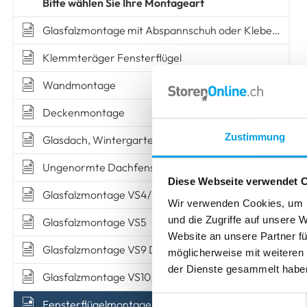
MONTAGE OHNE BOHREN
MONTAGE OHNE BOHREN
TIPPS & TRICKS
Bitte wählen Sie Ihre Montageart
Insektenschutz
zum Klemmen
mit Ak
zum Kleben
zum Kleben
Messen
Montieren
zum Kle
zum Kle
TIPPS & TRICKS
Glasfalzmontage mit Abspannschuh oder Klebeleiste
Klemmteräger Fensterflügel
Messen
Montieren
TIPPS & TRICKS
TIPPS & TRICKS
TIPPS & TRICKS
Wandmontage
Messen
Montieren
Messen
Messen
Montieren
Montieren
Deckenmontage
Zustimmung
Glasdach, Wintergarten
Ungenormte Dachfenster
Diese Webseite verwendet 
Glasfalzmontage VS4/FSlope2
Wir verwenden Cookies, um I
und die Zugriffe auf unsere 
Glasfalzmontage VS5
Website an unsere Partner fü
Glasfalzmontage VS9 D
möglicherweise mit weiteren
der Dienste gesammelt habe
Glasfalzmontage VS10/FDSlope3
Einwilligungsauswahl
Fensterflügelmontage VS4/FSlope2