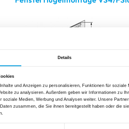
ku-Motor
mmen
mmen
Reparieren
Reinigen
Reinigen
Reparieren
Reparieren
Details
Cookies
nhalte und Anzeigen zu personalisieren, Funktionen für soziale
Website zu analysieren. Außerdem geben wir Informationen zu I
r soziale Medien, Werbung und Analysen weiter. Unsere Partner
Messen Sie die Breite mit dem gewünschten Überstand üb
 Daten zusammen, die Sie ihnen bereitgestellt haben oder die s
entspricht der Höhe des Fensterflügels an der jeweiligen
n.
Breite B
= Bestellmass