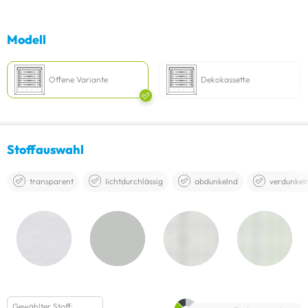
Modell
Offene Variante
Dekokassette
Stoffauswahl
transparent
lichtdurchlässig
abdunkelnd
verdunkel
Gewählter Stoff: