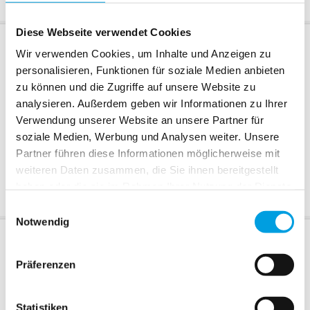
Diese Webseite verwendet Cookies
Bedienart
Bedienart im Detail
Wir verwenden Cookies, um Inhalte und Anzeigen zu
personalisieren, Funktionen für soziale Medien anbieten
zu können und die Zugriffe auf unsere Website zu
Kettenbedienung
Mittelzug
analysieren. Außerdem geben wir Informationen zu Ihrer
Verwendung unserer Website an unsere Partner für
+ 57,00 CHF
soziale Medien, Werbung und Analysen weiter. Unsere
Partner führen diese Informationen möglicherweise mit
Akku-Motor
Akku-Motor
Motionblinds
Motionblinds EVE
weiteren Daten zusammen, die Sie ihnen bereitgestellt
+ 167,90 CHF
+ 210,20 CHF
haben oder die sie im Rahmen Ihrer Nutzung der Dienste
gesammelt haben.
Einwilligungsauswahl
Notwendig
Bedienseite
Präferenzen
Links
Rechts
Statistiken