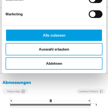
Marketing
Extras
Extras im Detail
Montageprofil
Seitenführung
Alle zulassen
+ 12,70 CHF
+ 14,80 CHF
Auswahl erlauben
Kettenbeschwerer
+ 3,70 CHF
Ablehnen
Abmessungen
Messvideo
weitere Details