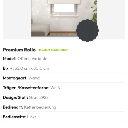
Premium Rollo
Sofort produzierbar
Modell
Offene Variante
B x H
55.0 cm x 80.0 cm
Montageart
Wand
Achtung!
Träger-/Kassettenfarbe
Weiß
Beachten Sie bitte, dass der Stoff schmäler ist als das
Bestellmaß!
Design/Stoff
Grau 2922
Bedienart
Kettenbedienung
Alle Modelle
Bedienseite
Links
Bedienseite: ca. 20 mm, Gegenseite: ca. 15 mm
Es kann stoff- und modellbedingt zu Abweichungen kommen.