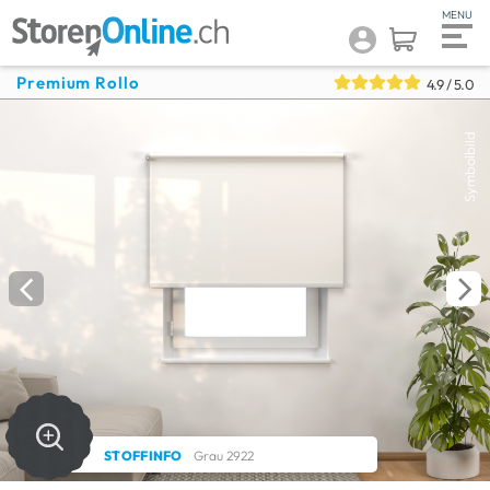
Premium Rollo
4.9
/ 5.0
Symbolbild
STOFFINFO
Grau 2922