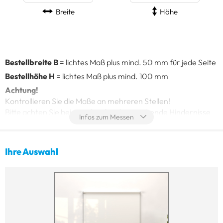
Breite
Höhe
Bestellbreite B
= lichtes Maß plus mind. 50 mm für jede Seite
Bestellhöhe H
= lichtes Maß plus mind. 100 mm
Achtung!
Kontrollieren Sie die Maße an mehreren Stellen!
Bitte achten Sie beim Aufmaß auf vorstehende Hindernisse
Infos zum Messen
(z. B. Fensterbänke, Heizkörper) und dass sich das Fenster
nach der Montage noch öffnen (kippen) lässt.
Ihre Auswahl