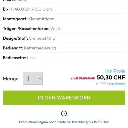
Beachten Sie bitte, dass der Stoff schmäler ist als das
Bestellmaß!
B x H
40.0 cm x 100.0 cm
Alle Modelle
Montageart
Klemmträger
Bedienseite: ca. 20 mm, Gegenseite: ca. 10 mm
Träger-/Kassettenfarbe
Weiß
Es kann stoff- und modellbedingt zu Abweichungen kommen.
Design/Stoff
Creme 217010
Bedienart
Kettenbedienung
Bedienseite
Links
Ihr Preis
50,30 CHF
Menge
statt
91,50 CHF
pro Stück
zzgl. Versand
IN DEN WARENKORB
Produktionsbeginn noch heute bei Bestellung bis 16:30 Uhr!