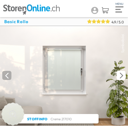
Basic Rollo
4.9
/ 5.0
Symbolbild
STOFFINFO
Creme 217010