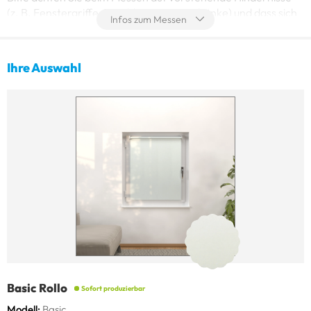
(z. B. Fenstergriffe, Beschläge, Fensterbänke) und dass sich
Infos zum Messen
das Fenster nach der Montage noch öffnen (kippen) lässt.
Ihre Auswahl
Basic Rollo
Sofort produzierbar
Achtung!
Modell
Basic