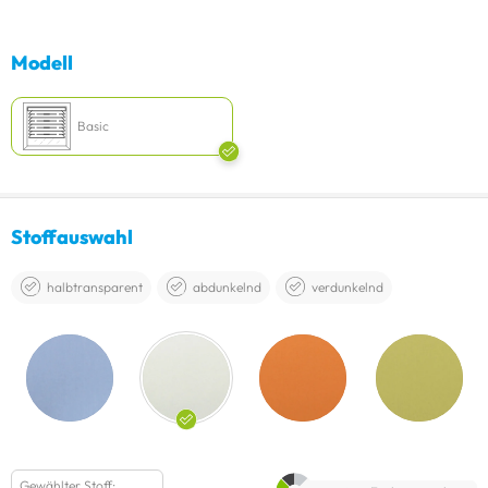
Modell
Basic
Stoffauswahl
halbtransparent
abdunkelnd
verdunkelnd
Gewählter Stoff: