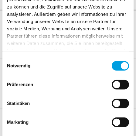
zu können und die Zugriffe auf unsere Website zu
analysieren. Außerdem geben wir Informationen zu Ihrer
Bedienart
Verwendung unserer Website an unsere Partner für
Bedienart im Detail
soziale Medien, Werbung und Analysen weiter. Unsere
Partner führen diese Informationen möglicherweise mit
Kettenbedienung
weiteren Daten zusammen, die Sie ihnen bereitgestellt
haben oder die sie im Rahmen Ihrer Nutzung der Dienste
gesammelt haben.
Einwilligungsauswahl
Notwendig
Bedienseite
Präferenzen
Links
Rechts
Statistiken
Extras
Extras im Detail
Marketing